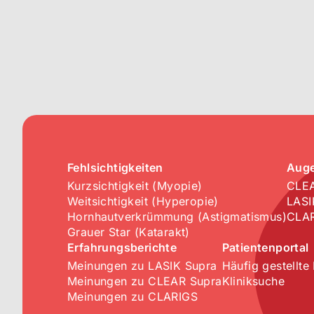
Fehlsichtigkeiten
Aug
Kurzsichtigkeit (Myopie)
CLEA
Weitsichtigkeit (Hyperopie)
LASI
Hornhautverkrümmung (Astigmatismus)
CLA
Grauer Star (Katarakt)
Erfahrungsberichte
Patientenportal
Meinungen zu LASIK Supra
Häufig gestellte
Meinungen zu CLEAR Supra
Kliniksuche
Meinungen zu CLARIGS