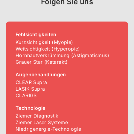
Folgen Sie uns
Fehlsichtigkeiten
Kurzsichtigkeit (Myopie)
Weitsichtigkeit (Hyperopie)
Hornhautverkrümmung (Astigmatismus)
Grauer Star (Katarakt)
Augenbehandlungen
CLEAR Supra
LASIK Supra
CLARIGS
Technologie
Ziemer Diagnostik
Ziemer Laser Systeme
Niedrigenergie-Technologie