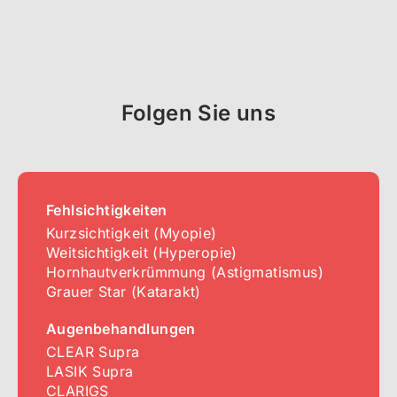
Folgen Sie uns
Fehlsichtigkeiten
Kurzsichtigkeit (Myopie)
Weitsichtigkeit (Hyperopie)
Hornhautverkrümmung (Astigmatismus)
Grauer Star (Katarakt)
Augenbehandlungen
CLEAR Supra
LASIK Supra
CLARIGS