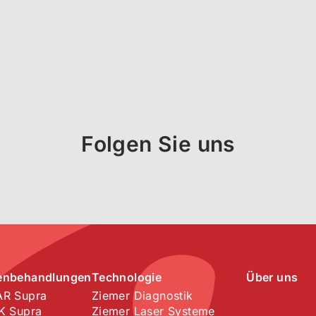
Folgen Sie uns
enbehandlungen
Technologie
Über uns
R Supra
Ziemer Diagnostik
K Supra
Ziemer Laser Systeme